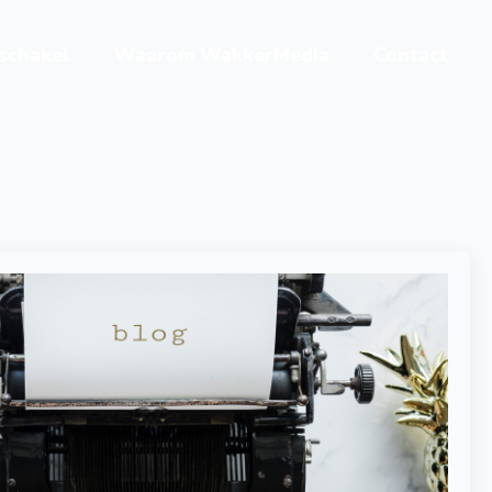
 schakel
Waarom WakkerMedia
Contact