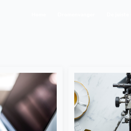
Home
Dromenvanger
De juiste
DOUWE HOOGEVEEN
KOM IN