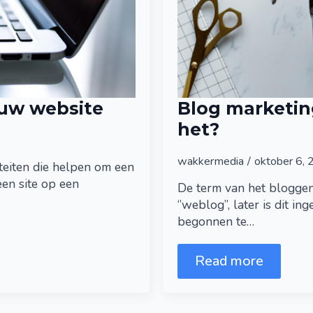
CONTA
ouw website
Blog marketing
Zullen wij samenwerken? I
het?
06-21208533
douwe@wakkermedia.nl
wakkermedia
oktober 6,
iteiten die helpen om een
Maak een verbinding!
een site op een
De term van het bloggen k
‘’weblog’’, later is dit in
begonnen te…
Read more