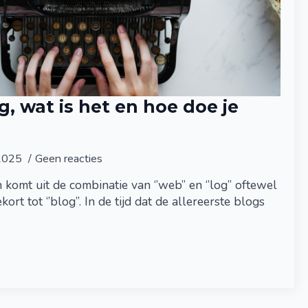
CT
, wat is het en hoe doe je
k ben bereikbaar op:
 2025
Geen reacties
omt uit de combinatie van ‘’web’’ en ‘’log’’ oftewel
gekort tot ‘’blog’’. In de tijd dat de allereerste blogs