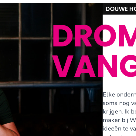
DOUWE H
DRO
VAN
Elke ondern
soms nog va
krijgen. I
maker bij W
ideeën te va