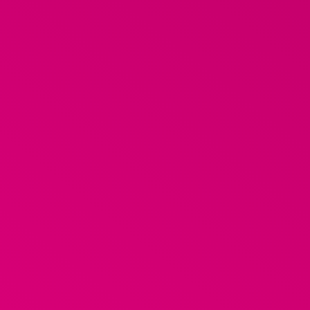
Zullen wij samenwerken? I
06-21208533
douwe@wakkermedia.nl
Maak een verbinding!