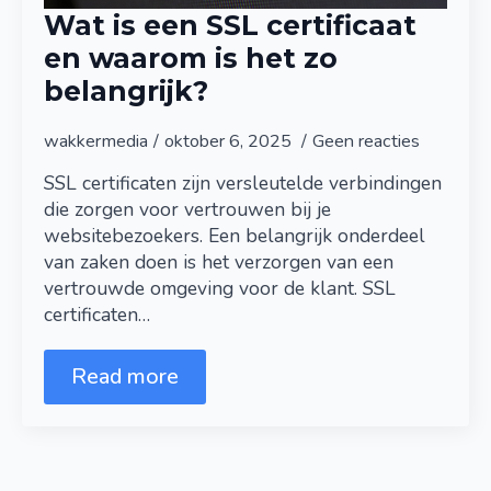
DOUWE HOOGEVEEN
KOM IN
Wat is een SSL certificaat
en waarom is het zo
belangrijk?
CONTACT
wakkermedia
oktober 6, 2025
Geen reacties
Zullen wij samenwerken? Ik ben bereikbaar
SSL certificaten zijn versleutelde verbindingen
die zorgen voor vertrouwen bij je
op:
websitebezoekers. Een belangrijk onderdeel
06-21208533
van zaken doen is het verzorgen van een
douwe@wakkermedia.nl
vertrouwde omgeving voor de klant. SSL
Maak een verbinding!
certificaten…
Read more